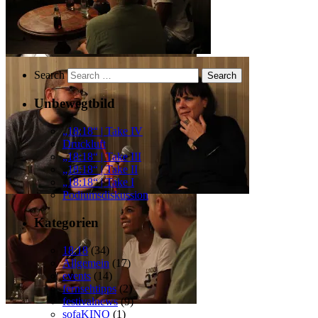
Search
Unbewegtbild
„18:18“ | Take IV
Druckluft
„18:18“ | Take III
„18:18“ | Take II
„18:18“ | Take I
Podiumsdiskussion
Kategorien
18:18
(34)
Allgemein
(17)
events
(14)
fernsehtipps
(2)
festivalnews
(9)
sofaKINO
(1)